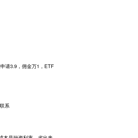
请3.9，佣金万1，ETF
以联系
主要成本是融资利率，省出来