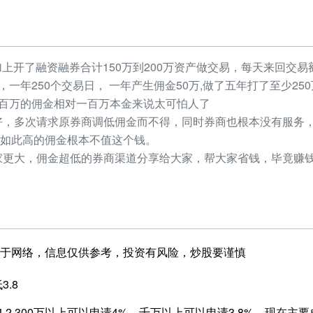
加上开了融资融券合计150万到200万资产做交易，每天来回交易额
元，一年250个交易日， 一年产生佣金50万,做了五年打了至少2
，几百万的佣金相对一百万本金来说太可怕人了
，多次请求原券商调低佣金而不得，同时券商也根本没有服务，
如此高的佣金根本不值这个钱。
更大，佣金超低的券商渠道分享给大家，帮大家省钱，毕竟赚钱
于网络，信息仅供参考，投资有风险，炒股要谨慎
3.8
4.2,300万以上可以申请4%，千万以上可以申请3.8%，现在