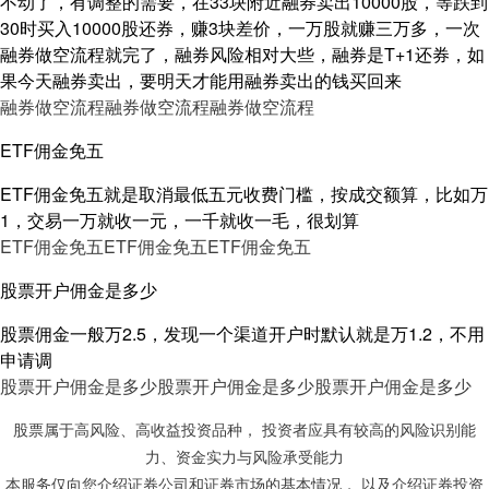
不动了，有调整的需要，在33块附近融券卖出10000股，等跌到
30时买入10000股还券，赚3块差价，一万股就赚三万多，一次
融券做空流程就完了，融券风险相对大些，融券是T+1还券，如
果今天融券卖出，要明天才能用融券卖出的钱买回来
融券做空流程
融券做空流程
融券做空流程
ETF佣金免五
ETF佣金免五就是取消最低五元收费门槛，按成交额算，比如万
1，交易一万就收一元，一千就收一毛，很划算
ETF佣金免五
ETF佣金免五
ETF佣金免五
股票开户佣金是多少
股票佣金一般万2.5，发现一个渠道开户时默认就是万1.2，不用
申请调
股票开户佣金是多少
股票开户佣金是多少
股票开户佣金是多少
股票属于高风险、高收益投资品种， 投资者应具有较高的风险识别能
力、资金实力与风险承受能力
本服务仅向您介绍证券公司和证券市场的基本情况， 以及介绍证券投资