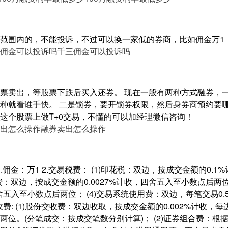
范围内的，不能投诉，不过可以换一家低的券商，比如佣金万1
佣金可以投诉吗
千三佣金可以投诉吗
票卖出，等股票下跌后买入还券。 现在一般有两种方式融券，
种就看谁手快。 二是锁券，要开锁券权限，然后身券商预约要
这个股票上做T+0交易，不懂的可以加经理微信咨询！
出怎么操作
融券卖出怎么操作
.佣金：万1 2.交易税费： (1)印花税：双边，按成交金额的0.1
征费：双边，按成交金额的0.0027%计收，四舍五入至小数点后两位
四舍五入至小数点后两位； (4)交易系统使用费：双边，每笔交易0
收费: (1)股份交收费：双边收取，按成交金额的0.002%计收，每
两位。(分笔成交：按成交笔数分别计算)； (2)证券组合费：根