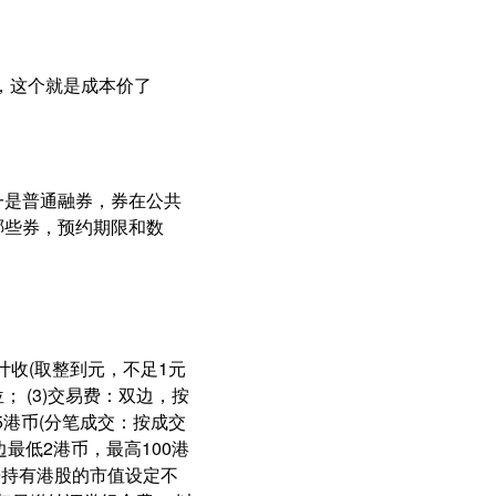
，这个就是成本价了
一是普通融券，券在公共
哪些券，预约期限和数
%计收(取整到元，不足1元
； (3)交易费：双边，按
.5港币(分笔成交：按成交
边最低2港币，最高100港
据持有港股的市值设定不