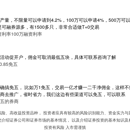
量，不限量可以申请到4.2%，100万可以申请4%，500万可以申
是可融券源多，有1500多只，非常合适做T+0交易
资利率
100万融资利率
活动促开户，佣金可取消最低五块，具体可联系咨询了解
0.85免五
确搞免五， 比如万1免五，交易一亿才赚一二千净佣金，这样
商去推广，省时省力，我们这边有些渠道可以免五，可以联系
五的券商
风险、高收益投资品种， 投资者应具有较高的风险识别能力、资金实力与
您介绍证券公司和证券市场的基本情况， 以及介绍证券投资的基本知识及
投资有风险 入市需谨慎