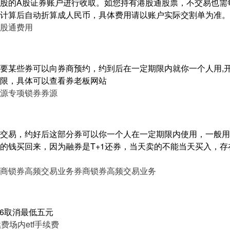
股的A股证券账户进行收取。如您持有港股通股票，不交易也需
计算后自动折算成人民币，具体费用请以账户实际交割单为准。
股通费用
要某些券可以向券商预约，约到后在一定期限内就你一个人用,开
限，具体可以查看券老板网站
源
专项锁券券源
交易，约好后这部分券可以你一个人在一定期限内使用，一般用
的钱买回来，因为融券是T+1还券，当天卖的不能当天买入，
商锁券高频交易业务
券商锁券高频交易业务
0.6取消最低五元
续费
场内etf手续费