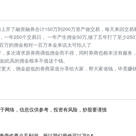
加上开了融资融券合计150万到200万资产做交易，每天来回交易额
元，一年250个交易日， 一年产生佣金50万,做了五年打了至少2
，几百万的佣金相对一百万本金来说太可怕人了
，多次请求原券商调低佣金而不得，同时券商也根本没有服务，
如此高的佣金根本不值这个钱。
更大，佣金超低的券商渠道分享给大家，帮大家省钱，毕竟赚钱
于网络，信息仅供参考，投资有风险，炒股要谨慎
5，券商也要点毛利润，所以我们最低可以万0.5