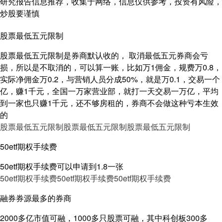
研究报告信息推荐，收集于网络，信息仅供参考，投资有风险，
炒股要谨慎
股票最低五元限制
股票最低五元限制是券商默认收的， 取消最低五元券商会亏
损，所以是不取消的，可以算一账，比如万1佣金，规费万0.8，
实际净佣金万0.2，与营销人员分成50%，就是万0.1，交易一个
亿，赚1千元，全国一万家营业部，就打一天交易一万亿，平均
到一家也只赚1千元，还不够房租的，券商不会做这种亏本生效
的
股票最低五元限制
股票最低五元限制
股票最低五元限制
50etf期权手续费
50etf期权手续费可以申请到1.8一张
50etf期权手续费
50etf期权手续费
50etf期权手续费
融券券源最多的券商
2000多亿市值可融，1000多只股票可融，其中科创板300多